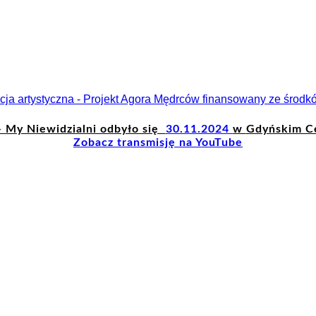
 My Niewidzialni odbyło się
30.11.2024
w
Gdyńskim C
Zobacz transmisję na YouTube