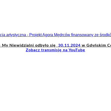
 My Niewidzialni odbyło się
30.11.2024
w
Gdyńskim C
Zobacz transmisję na YouTube