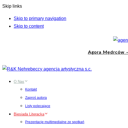
Skip links
Skip to primary navigation
Skip to content
Agora Mędrców –
O Nas
Kontakt
Zaproś autora
Listy polecające
Biesiada Literacka
Prezentacje multimedialne ze spotkań